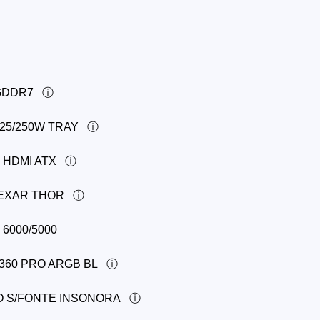
 GDDR7
125/250W TRAY
 HDMI ATX
LEXAR THOR
6000/5000
 360 PRO ARGB BL
TO S/FONTE INSONORA