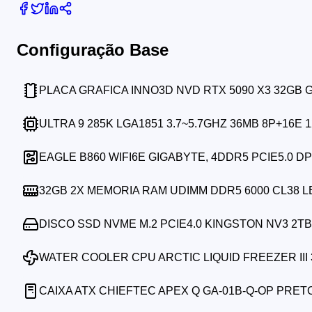
Configuração Base
PLACA GRAFICA INNO3D NVD RTX 5090 X3 32GB
ULTRA 9 285K LGA1851 3.7~5.7GHZ 36MB 8P+16E 
EAGLE B860 WIFI6E GIGABYTE, 4DDR5 PCIE5.0 DP
32GB 2X MEMORIA RAM UDIMM DDR5 6000 CL38 
DISCO SSD NVME M.2 PCIE4.0 KINGSTON NV3 2TB 
WATER COOLER CPU ARCTIC LIQUID FREEZER III
CAIXA ATX CHIEFTEC APEX Q GA-01B-Q-OP PRE