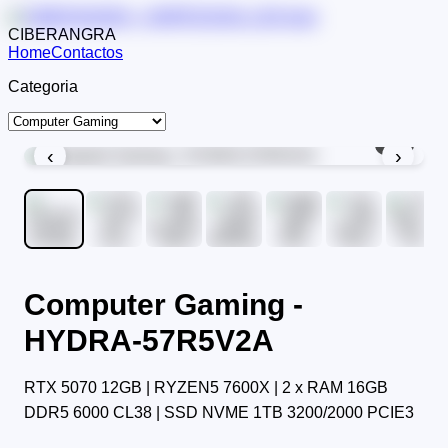
CIBERANGRA
Home
Contactos
Categoria
1
/
9
‹
›
Computer Gaming -
HYDRA-57R5V2A
RTX 5070 12GB | RYZEN5 7600X | 2 x RAM 16GB
DDR5 6000 CL38 | SSD NVME 1TB 3200/2000 PCIE3