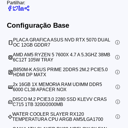
Partilhar:
Configuração Base
PLACA GRAFICA ASUS NVD RTX 5070 DUAL
OC 12GB GDDR7
AMD AM5 RYZEN 5 7600X 4.7 A 5.3GHZ 38MB
6C12T 105W TRAY
B850M-K ASUS PRIME 2DDR5 2M.2 PCIE5.0
HDMI DP MATX
2x
16GB 1X MEMORIA RAM UDIMM DDR5
6000 CL38 APACER NOX
DISCO M.2 PCIE3.0 2280 SSD KLEVV CRAS
C715 1TB 3200/2000MB
WATER COOLER SLAYER RX120
TEMPERATURA CPU ARGB AM5/LGA1700