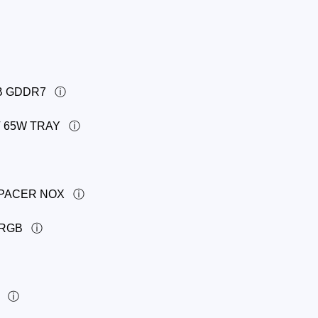
GB GDDR7
T 65W TRAY
APACER NOX
ARGB