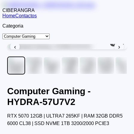
CIBERANGRA
Home
Contactos
Categoria
1
/
10
‹
›
Computer Gaming -
HYDRA-57U7V2
RTX 5070 12GB | ULTRA7 265KF | RAM 32GB DDR5
6000 CL38 | SSD NVME 1TB 3200/2000 PCIE3