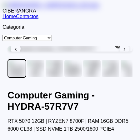
CIBERANGRA
Home
Contactos
Categoria
1
/
12
‹
›
Computer Gaming -
HYDRA-57R7V7
RTX 5070 12GB | RYZEN7 8700F | RAM 16GB DDR5
6000 CL38 | SSD NVME 1TB 2500/1800 PCIE4