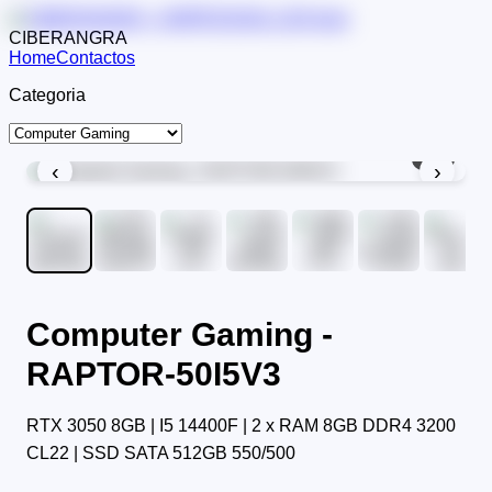
CIBERANGRA
Home
Contactos
Categoria
1
/
9
‹
›
Computer Gaming -
RAPTOR-50I5V3
RTX 3050 8GB | I5 14400F | 2 x RAM 8GB DDR4 3200
CL22 | SSD SATA 512GB 550/500