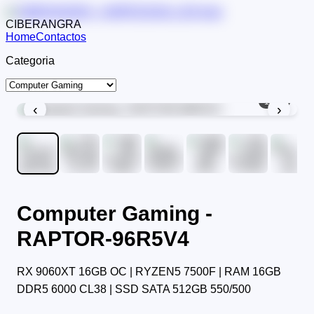
CIBERANGRA
Home
Contactos
Categoria
1
/
11
‹
›
Computer Gaming -
RAPTOR-96R5V4
RX 9060XT 16GB OC | RYZEN5 7500F | RAM 16GB
DDR5 6000 CL38 | SSD SATA 512GB 550/500